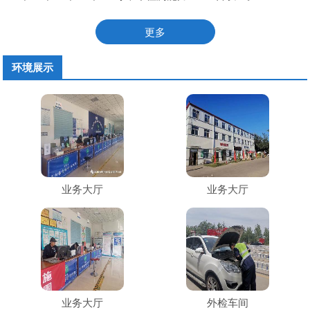
更多
环境展示
业务大厅
业务大厅
业务大厅
外检车间