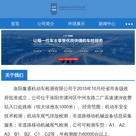
首页
公司简介
环境展示
新闻中心
关于我们
洛阳豫通机动车检测有限公司于2015年10月经省市各级政
府批准成立，公司位于洛阳市瀍河区中州东路二广高速瀍河收费
站入口处路南（恒大绿洲东1000米）。经营范围：机动车安全
技术检测；机动车尾气排放检测；非道路移动机械设备信息采集
服务；非道路移动机械尾气检测，公司可检测车型：A1、A2、
A3、B1、B2、C1、C2等，年检测能力60000台以上。