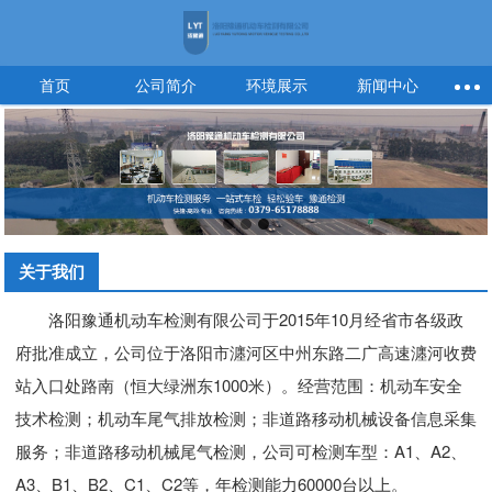
首页
公司简介
环境展示
新闻中心
关于我们
洛阳豫通机动车检测有限公司于2015年10月经省市各级政
府批准成立，公司位于洛阳市瀍河区中州东路二广高速瀍河收费
站入口处路南（恒大绿洲东1000米）。经营范围：机动车安全
技术检测；机动车尾气排放检测；非道路移动机械设备信息采集
服务；非道路移动机械尾气检测，公司可检测车型：A1、A2、
A3、B1、B2、C1、C2等，年检测能力60000台以上。