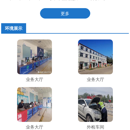
更多
环境展示
业务大厅
业务大厅
业务大厅
外检车间