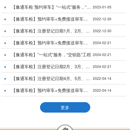
【豫通车检 预约审车】“一站式”服务，“交钥匙”工程
2023-01-05
【豫通车检】预约审车+免费接送审车，快来体验吧~！
2022-12-30
【豫通车检】注册登记日期1月、2月、3月的车主，该审车啦~！
2022-12-30
【豫通车检】预约审车+免费接送审车，车主朋友快来体验吧！
2024-02-21
【豫通车检】“一站式”服务，“交钥匙”工程
2024-02-21
【豫通车检】注册登记日期2月、3月、4月的车主，该审车啦！
2024-02-21
【豫通车检】注册登记日期4月、5月、6月的车主，该审车啦~！
2022-04-14
【豫通车检】预约审车+免费接送审车，快来体验吧~！
2022-04-14
更多