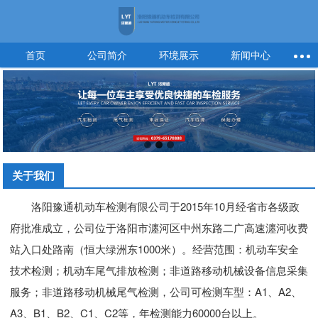
首页
公司简介
环境展示
新闻中心
关于我们
洛阳豫通机动车检测有限公司于2015年10月经省市各级政
府批准成立，公司位于洛阳市瀍河区中州东路二广高速瀍河收费
站入口处路南（恒大绿洲东1000米）。经营范围：机动车安全
技术检测；机动车尾气排放检测；非道路移动机械设备信息采集
服务；非道路移动机械尾气检测，公司可检测车型：A1、A2、
A3、B1、B2、C1、C2等，年检测能力60000台以上。