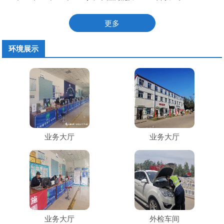
更多
环境展示
业务大厅
业务大厅
业务大厅
外检车间